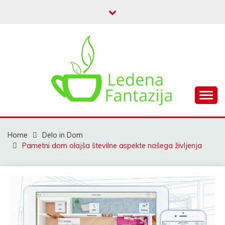
Skip
to
content
My WordPress Blog
LEDENA FANTAZIJA
Home
Delo in Dom
Pametni dom olajša številne aspekte našega življenja