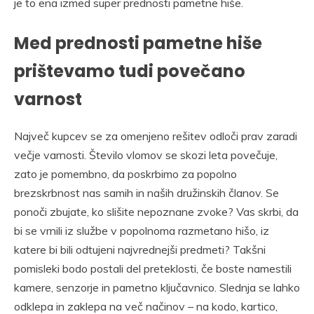
je to ena izmed super prednosti pametne hiše.
Med prednosti pametne hiše
prištevamo tudi povečano
varnost
Največ kupcev se za omenjeno rešitev odloči prav zaradi
večje varnosti. Število vlomov se skozi leta povečuje,
zato je pomembno, da poskrbimo za popolno
brezskrbnost nas samih in naših družinskih članov. Se
ponoči zbujate, ko slišite nepoznane zvoke? Vas skrbi, da
bi se vrnili iz službe v popolnoma razmetano hišo, iz
katere bi bili odtujeni najvrednejši predmeti? Takšni
pomisleki bodo postali del preteklosti, če boste namestili
kamere, senzorje in pametno ključavnico. Slednja se lahko
odklepa in zaklepa na več načinov – na kodo, kartico,