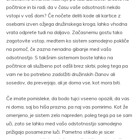
počitnice in bi radi, da v času vaše odsotnosti nekdo
vstopi v vaš dom? Če nočete deliti kode ali kartice z
osebami izven ožjega družinskega kroga, lahko vhodna
vrata odprete tudi na daljavo. Začasnemu gostu tako
zagotovite vstop, medtem ko sistem samodejno pokliče
na pomoč, če zazna nenadno gibanje med vašo
odsotnostjo. S takšnim sistemom boste lahko na
počitnice ali službeno pot odšli brez skrbi, poleg tega pa
vam ne bo potrebno zadolžiti družinskih članov ali
sosedov, da preverjajo, ali je doma vse, kot mora biti.
Če imate pomisleke, da bodo tujci vseeno opazili, da vas
ni doma, saj bo hiša prazna, pa naj vas pomirimo. Kot že
omenjeno, je sistem zelo napreden, poleg tega pa se sam
uči, zato se lahko med vašo odstotnostjo samodejno
prižigajo posamezne luči. Pametno stikalo je sicer