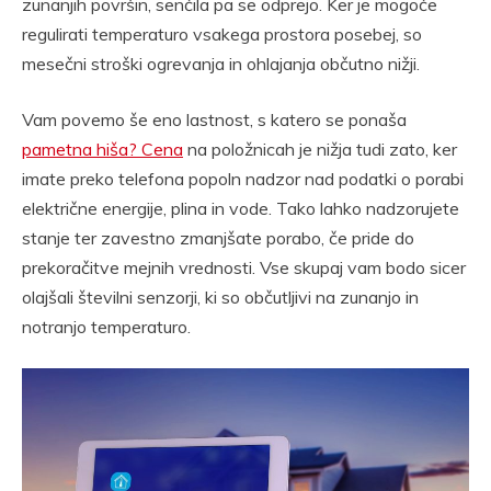
zunanjih površin, senčila pa se odprejo. Ker je mogoče
regulirati temperaturo vsakega prostora posebej, so
mesečni stroški ogrevanja in ohlajanja občutno nižji.
Vam povemo še eno lastnost, s katero se ponaša
pametna hiša? Cena
na položnicah je nižja tudi zato, ker
imate preko telefona popoln nadzor nad podatki o porabi
električne energije, plina in vode. Tako lahko nadzorujete
stanje ter zavestno zmanjšate porabo, če pride do
prekoračitve mejnih vrednosti. Vse skupaj vam bodo sicer
olajšali številni senzorji, ki so občutljivi na zunanjo in
notranjo temperaturo.