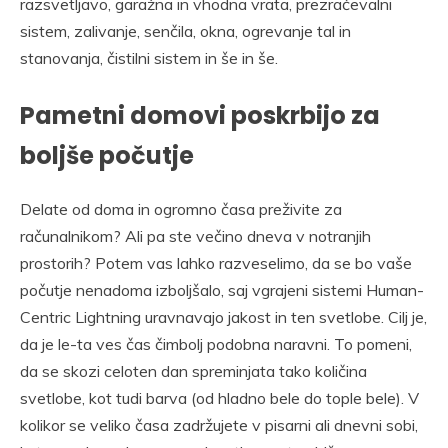
razsvetljavo, garažna in vhodna vrata, prezračevalni
sistem, zalivanje, senčila, okna, ogrevanje tal in
stanovanja, čistilni sistem in še in še.
Pametni domovi poskrbijo za
boljše počutje
Delate od doma in ogromno časa preživite za
računalnikom? Ali pa ste večino dneva v notranjih
prostorih? Potem vas lahko razveselimo, da se bo vaše
počutje nenadoma izboljšalo, saj vgrajeni sistemi Human-
Centric Lightning uravnavajo jakost in ten svetlobe. Cilj je,
da je le-ta ves čas čimbolj podobna naravni. To pomeni,
da se skozi celoten dan spreminjata tako količina
svetlobe, kot tudi barva (od hladno bele do tople bele). V
kolikor se veliko časa zadržujete v pisarni ali dnevni sobi,