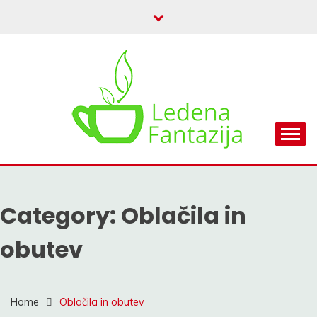
Skip
to
content
My WordPress Blog
LEDENA FANTAZIJA
Category:
Oblačila in
obutev
Home
Oblačila in obutev