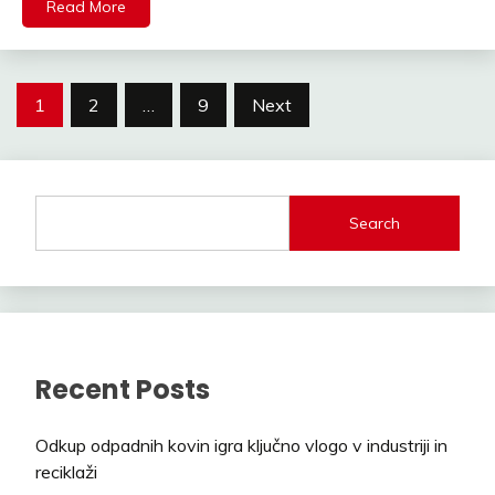
Read More
Posts
1
2
…
9
Next
pagination
Search
Recent Posts
Odkup odpadnih kovin igra ključno vlogo v industriji in
reciklaži