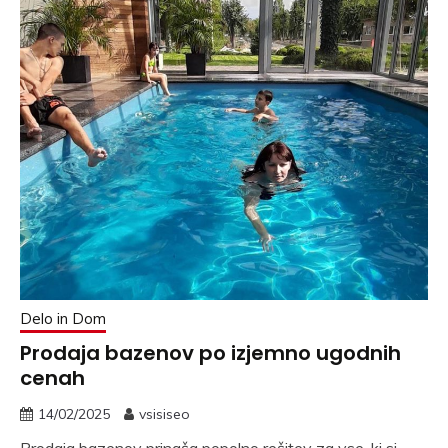
Delo in Dom
Prodaja bazenov po izjemno ugodnih
cenah
14/02/2025
vsisiseo
Prodaja bazenov prinaša popolno rešitev za vse, ki si