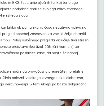
aka in EKG, testiranje pljučnih funkcij ter druge
rejmete podrobno analizo svojega zdravstvenega
vljenjskega sloga.
, kar lahko ob pomanjkanju časa negativno vpliva na
 pregled posebej zasnovan za vse, ki želijo ohraniti
empu. Poleg splošnega pregleda vključuje tudi stresni
nske preiskave (kortizol, ščitnični hormoni) ter
pravočasno poskrbite zase, da boste še naprej
 odličen način, da pravočasno preprečite morebitne
žilnih bolezni, visokega krvnega tlaka, diabetesa,
kega neravnovesja. S temi ukrepi pa boste dolgoročno