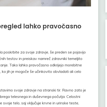
 pregled lahko pravočasno
da poskrbite za svoje zdravje, še preden se pojavijo
nih testov in preiskav namreč zdravniki temeljito
tanje. Tako lahko pravočasno odkrijejo morebitne
 ko jih je mogoče še učinkovito obvladati ali celo
tavimo svoje zdravje na stranski tir. Ravno zato je
brega telesnega in duševnega počutja. Celostni
voje telo, saj vključuje krvne in urinske teste,