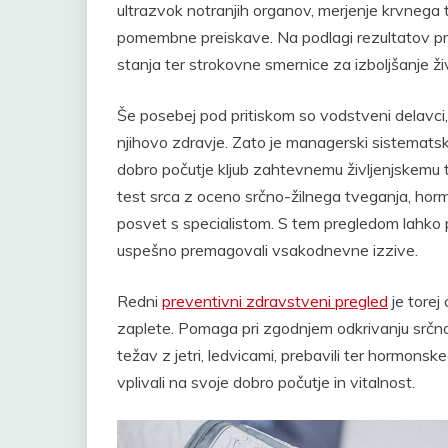
ultrazvok notranjih organov, merjenje krvnega tl
pomembne preiskave. Na podlagi rezultatov p
stanja ter strokovne smernice za izboljšanje ži
Še posebej pod pritiskom so vodstveni delavci
njihovo zdravje. Zato je managerski sistematski
dobro počutje kljub zahtevnemu življenjskemu t
test srca z oceno srčno-žilnega tveganja, hormo
posvet s specialistom. S tem pregledom lahko 
uspešno premagovali vsakodnevne izzive.
Redni
preventivni zdravstveni pregled
je torej
zaplete. Pomaga pri zgodnjem odkrivanju srčno-
težav z jetri, ledvicami, prebavili ter hormons
vplivali na svoje dobro počutje in vitalnost.