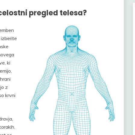
celostni pregled telesa?
omemben
izberite
nske
ihovega
ve, ki
emijo,
ihrani
jo z
so krvni
dravja,
orakih.
kot so