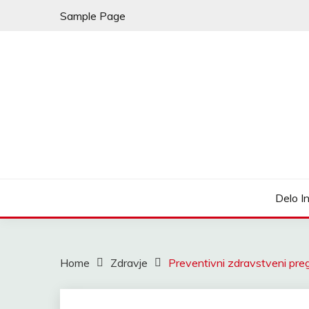
Skip
Sample Page
to
content
My WordPress Blog
LEDENA FANTAZIJA
Delo I
Home
Zdravje
Preventivni zdravstveni pre