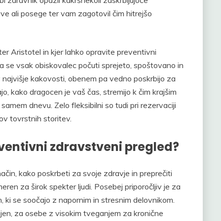
e ali posege ter vam zagotovil čim hitrejšo
r Aristotel in kjer lahko opravite preventivni
da se vsak obiskovalec počuti sprejeto, spoštovano in
v najvišje kakovosti, obenem pa vedno poskrbijo za
, kako dragocen je vaš čas, stremijo k čim krajšim
mem dnevu. Zelo fleksibilni so tudi pri rezervaciji
ov tovrstnih storitev.
entivni zdravstveni pregled?
način, kako poskrbeti za svoje zdravje in preprečiti
eren za širok spekter ljudi. Posebej priporočljiv je za
, ki se soočajo z napornim in stresnim delovnikom.
nujen, za osebe z visokim tveganjem za kronične