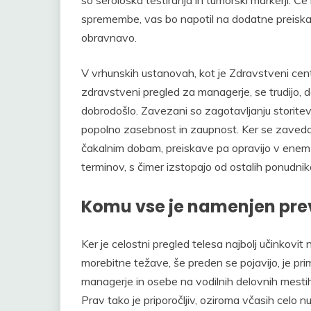
spremembe, vas bo napotil na dodatne preiskav
obravnavo.
V vrhunskih ustanovah, kot je Zdravstveni cente
zdravstveni pregled za managerje, se trudijo, 
dobrodošlo. Zavezani so zagotavljanju storite
popolno zasebnost in zaupnost. Ker se zavedajo
čakalnim dobam, preiskave pa opravijo v enem sa
terminov, s čimer izstopajo od ostalih ponudnik
Komu vse je namenjen prev
Ker je celostni pregled telesa najbolj učinkovit 
morebitne težave, še preden se pojavijo, je prim
managerje in osebe na vodilnih delovnih mestih
Prav tako je priporočljiv, oziroma včasih celo 