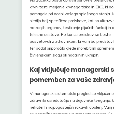
krvni testi, merjenje krvnega tlaka in EKG, ki b
pomagale pri oceni vašega splošnega stanja. 
sledijo bolj specifične preiskave, kot so ultrazv
notranjih organov, testiranje pljučnih funkcij in 
telesne sestave. Po koncu preiskav se boste
posvetovali z zdravnikom, ki vam bo predstavil
ter podal priporočila glede morebitnih spreme
življenjskem slogu ali nadaljnjih ukrepih.
Kaj vključuje managerski s
pomemben za vaše zdravj
V managerski sistematski pregled so vključene t
zdravniki osredotočijo na dejavnike tveganja, ki
nekaterih najpogostejših rakavih obolenj. Vanj 
so serološka testiranja in tumorski markerji. Če