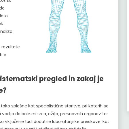
odo
Nato
ok
analiza
 rezultate
mb v
istematski pregled in zakaj je
e?
ako splošne kot specialistične storitve, pri katerih se
 vodijo do bolezni srca, ožilja, presnovnih organov ter
so vključene tudi dodatne laboratorijske preiskave, kot
 bi zdravnik opazil kakršnekoli zaskrbljujoče