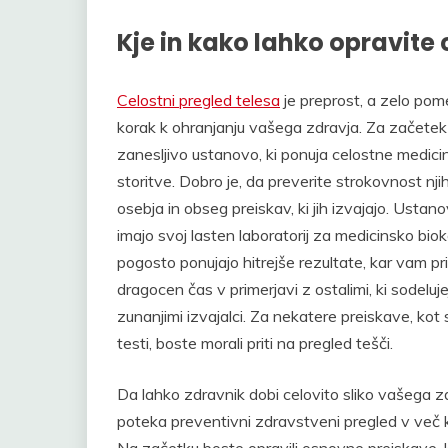
Kje in kako lahko opravite 
Celostni pregled telesa
je preprost, a zelo p
korak k ohranjanju vašega zdravja. Za začetek 
zanesljivo ustanovo, ki ponuja celostne medici
storitve. Dobro je, da preverite strokovnost nj
osebja in obseg preiskav, ki jih izvajajo. Ustano
imajo svoj lasten laboratorij za medicinsko biok
pogosto ponujajo hitrejše rezultate, kar vam pr
dragocen čas v primerjavi z ostalimi, ki sodeluje
zunanjimi izvajalci. Za nekatere preiskave, kot 
testi, boste morali priti na pregled tešči.
Da lahko zdravnik dobi celovito sliko vašega z
poteka preventivni zdravstveni pregled v več k
Na začetku boste opravili osnovne preiskave, 