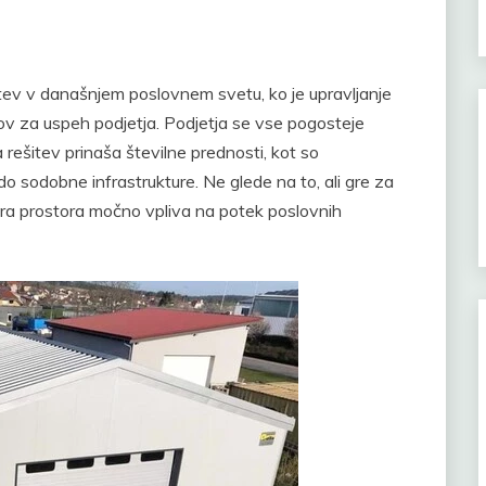
itev v današnjem poslovnem svetu, ko je upravljanje
kov za uspeh podjetja. Podjetja se vse pogosteje
ta rešitev prinaša številne prednosti, kot so
 do sodobne infrastrukture. Ne glede na to, ali gre za
bira prostora močno vpliva na potek poslovnih