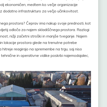
bolj ekonomičen, medtem ko večje organizacije
z dodatno infrastrukturo za večjo učinkovitost.
čnega prostora? Čeprav ima nakup svoje prednosti, kot
jetij odloča za najem skladiščnega prostora. Razlogi
ilnost, nižji začetni stroški in manjše tveganje. Najem
in lokacije prostora glede na trenutne potrebe
a hitreje reagirajo na spremembe na trgu, saj niso
 tehnične in operativne vidike poskrbi najemodajalec,