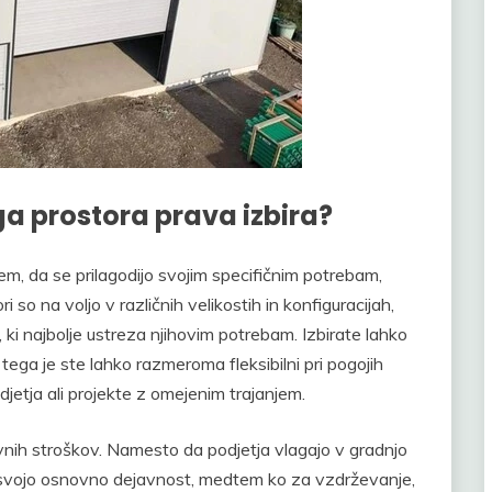
a prostora prava izbira?
, da se prilagodijo svojim specifičnim potrebam,
ri so na voljo v različnih velikostih in konfiguracijah,
 ki najbolje ustreza njihovim potrebam. Izbirate lahko
ega je ste lahko razmeroma fleksibilni pri pogojih
etja ali projekte z omejenim trajanjem.
ivnih stroškov. Namesto da podjetja vlagajo v gradnjo
na svojo osnovno dejavnost, medtem ko za vzdrževanje,