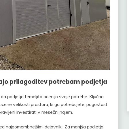
ajo prilagoditev potrebam podjetja
da podjetja temeljito ocenijo svoje potrebe. Ključna
jo ocene velikosti prostora, ki ga potrebujete, pogostost
pravljeni investirati v mesečni najem.
med najpomembnejšimi dejavniki. Za manjša podjetja