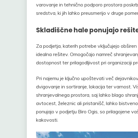
varovanje in tehnično podporo prostora poskrbi
sredstva, ki jih lahko preusmerijo v druge pom
Skladiščne hale ponujajo rešit
Za podjetja, katerih potrebe vključujejo obšire
idealna rešitev. Omogočajo namreč shranjevanje 
dostopnost ter prilagodljivost pri organizaciji p
Pri najemu je ključno upoštevati več dejavniko
dvigovanje in sortiranje, lokacija ter varnost. 
shranjevalnega prostora, saj lahko blago shranj
avtocest, železnic ali pristanišč, lahko bistven
ponujajo v podjetju Biro Ogis, so prilagojene 
kakovosti.