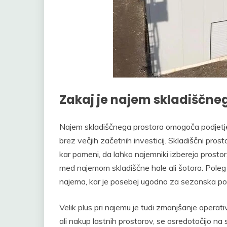
Zakaj je najem skladiščneg
Najem skladiščnega prostora omogoča podjetjem
brez večjih začetnih investicij. Skladiščni prosto
kar pomeni, da lahko najemniki izberejo prostor,
med najemom skladiščne hale ali šotora. Poleg t
najema, kar je posebej ugodno za sezonska podj
Velik plus pri najemu je tudi zmanjšanje operat
ali nakup lastnih prostorov, se osredotočijo 