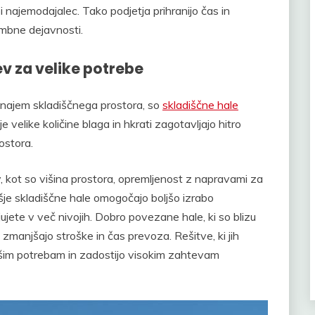
 najemodajalec. Tako podjetja prihranijo čas in
embne dejavnosti.
ev za velike potrebe
n najem skladiščnega prostora, so
skladiščne hale
velike količine blaga in hkrati zagotavljajo hitro
rostora.
v, kot so višina prostora, opremljenost z napravami za
Višje skladiščne hale omogočajo boljšo izrabo
ujete v več nivojih. Dobro povezane hale, ki so blizu
o zmanjšajo stroške in čas prevoza. Rešitve, ki jih
vašim potrebam in zadostijo visokim zahtevam