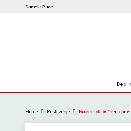
Skip
Sample Page
to
content
My WordPress Blog
LEDENA FANTAZIJA
Delo I
Home
Poslovanje
Najem skladiščnega prost