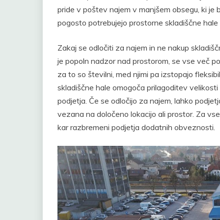
pride v poštev najem v manjšem obsegu, ki je 
pogosto potrebujejo prostorne skladiščne hale 
Zakaj se odločiti za najem in ne nakup skladiš
je popoln nadzor nad prostorom, se vse več pod
za to so številni, med njimi pa izstopajo fleksib
skladiščne hale omogoča prilagoditev velikosti 
podjetja. Če se odločijo za najem, lahko podjetj
vezana na določeno lokacijo ali prostor. Za vse
kar razbremeni podjetja dodatnih obveznosti.