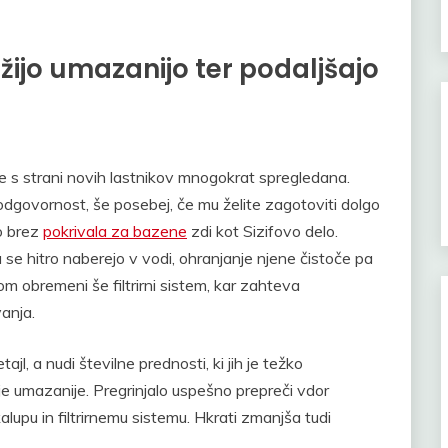
žijo umazanijo ter podaljšajo
e s strani novih lastnikov mnogokrat spregledana.
 odgovornost, še posebej, če mu želite zagotoviti dolgo
o brez
pokrivala za bazene
zdi kot Sizifovo delo.
ja se hitro naberejo v vodi, ohranjanje njene čistoče pa
m obremeni še filtrirni sistem, kar zahteva
anja.
l, a nudi številne prednosti, ki jih je težko
nje umazanije. Pregrinjalo uspešno prepreči vdor
lupu in filtrirnemu sistemu. Hkrati zmanjša tudi