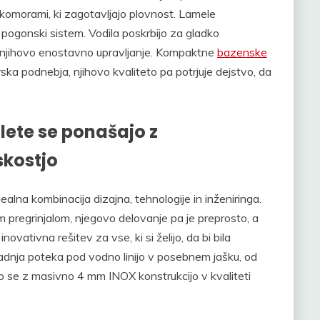
 komorami, ki zagotavljajo plovnost. Lamele
 pogonski sistem. Vodila poskrbijo za gladko
 njihovo enostavno upravljanje. Kompaktne
bazenske
ska podnebja, njihovo kvaliteto pa potrjuje dejstvo, da
ete se ponašajo z
skostjo
lna kombinacija dizajna, tehnologije in inženiringa.
m pregrinjalom, njegovo delovanje pa je preprosto, a
novativna rešitev za vse, ki si želijo, da bi bila
radnja poteka pod vodno linijo v posebnem jašku, od
o se z masivno 4 mm INOX konstrukcijo v kvaliteti