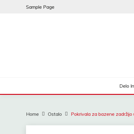
Skip
Sample Page
to
content
My WordPress Blog
LEDENA FANTAZIJA
Delo I
Home
Ostalo
Pokrivala za bazene zadržijo 