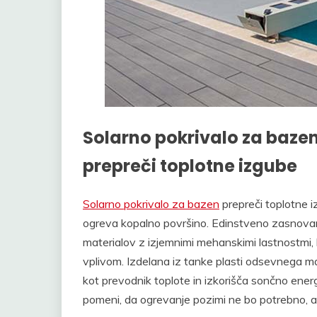
Solarno pokrivalo za baze
prepreči toplotne izgube
Solarno pokrivalo za bazen
prepreči toplotne i
ogreva kopalno površino. Edinstveno zasnovana f
materialov z izjemnimi mehanskimi lastnostmi,
vplivom. Izdelana iz tanke plasti odsevnega mat
kot prevodnik toplote in izkorišča sončno ener
pomeni, da ogrevanje pozimi ne bo potrebno, a