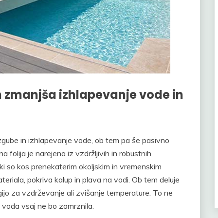
n zmanjša izhlapevanje vode in
zgube in izhlapevanje vode, ob tem pa še pasivno
olija je narejena iz vzdržljivih in robustnih
 ki so kos prenekaterim okoljskim in vremenskim
eriala, pokriva kalup in plava na vodi. Ob tem deluje
gijo za vzdrževanje ali zvišanje temperature. To ne
 voda vsaj ne bo zamrznila.