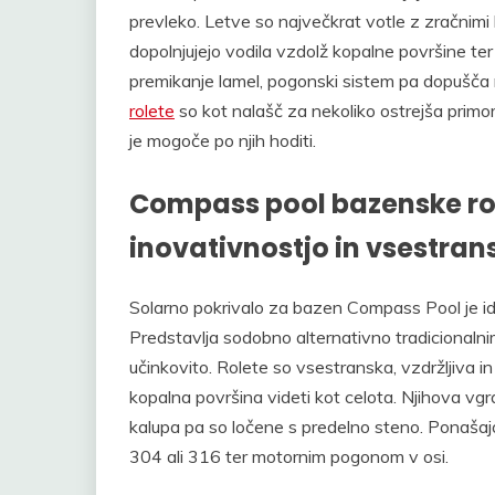
prevleko. Letve so največkrat votle z zračnimi
dopolnjujejo vodila vzdolž kopalne površine ter
premikanje lamel, pogonski sistem pa dopušča
rolete
so kot nalašč za nekoliko ostrejša primor
je mogoče po njih hoditi.
Compass pool bazenske rol
inovativnostjo in vsestran
Solarno pokrivalo za bazen Compass Pool je idea
Predstavlja sodobno alternativno tradicionalni
učinkovito. Rolete so vsestranska, vzdržljiva in i
kopalna površina videti kot celota. Njihova vg
kalupa pa so ločene s predelno steno. Ponašaj
304 ali 316 ter motornim pogonom v osi.