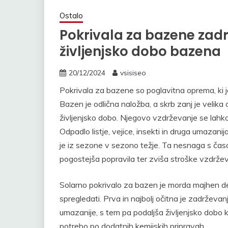
Ostalo
Pokrivala za bazene zadr
življenjsko dobo bazena
20/12/2024
vsisiseo
Pokrivala za bazene so poglavitna oprema, ki j
Bazen je odlična naložba, a skrb zanj je velika
življenjsko dobo. Njegovo vzdrževanje se lahk
Odpadlo listje, vejice, insekti in druga umazani
je iz sezone v sezono težje. Ta nesnaga s časo
pogostejša popravila ter zviša stroške vzdržev
Solarno pokrivalo za bazen je morda majhen detaj
spregledati. Prva in najbolj očitna je zadrževa
umazanije, s tem pa podaljša življenjsko dobo ka
potrebo po dodatnih kemijskih pripravah.