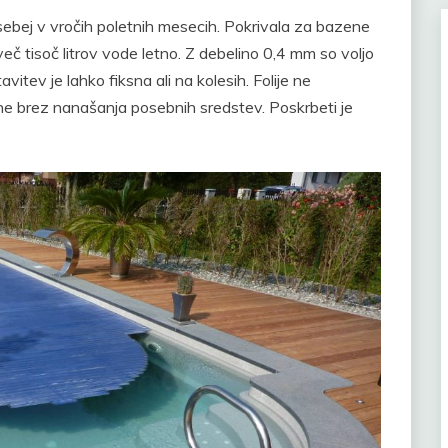
ebej v vročih poletnih mesecih. Pokrivala za bazene
več tisoč litrov vode letno. Z debelino 0,4 mm so voljo
avitev je lahko fiksna ali na kolesih. Folije ne
lne brez nanašanja posebnih sredstev. Poskrbeti je