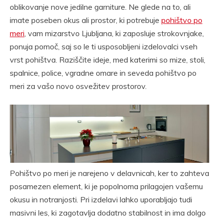
oblikovanje nove jedilne garniture. Ne glede na to, ali
imate poseben okus ali prostor, ki potrebuje
pohištvo po
meri
, vam mizarstvo Ljubljana, ki zaposluje strokovnjake,
ponuja pomoč, saj so le ti usposobljeni izdelovalci vseh
vrst pohištva. Raziščite ideje, med katerimi so mize, stoli,
spalnice, police, vgradne omare in seveda pohištvo po
meri za vašo novo osvežitev prostorov.
Pohištvo po meri je narejeno v delavnicah, ker to zahteva
posamezen element, ki je popolnoma prilagojen vašemu
okusu in notranjosti. Pri izdelavi lahko uporabljajo tudi
masivni les, ki zagotavlja dodatno stabilnost in ima dolgo