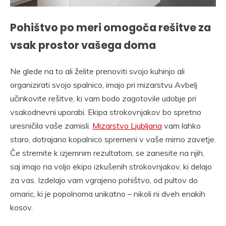
Pohištvo po meri omogoča rešitve za
vsak prostor vašega doma
Ne glede na to ali želite prenoviti svojo kuhinjo ali
organizirati svojo spalnico, imajo pri mizarstvu Avbelj
učinkovite rešitve, ki vam bodo zagotovile udobje pri
vsakodnevni uporabi. Ekipa strokovnjakov bo spretno
uresničila vaše zamisli.
Mizarstvo Ljubljana
vam lahko
staro, dotrajano kopalnico spremeni v vaše mirno zavetje.
Če stremite k izjemnim rezultatom, se zanesite na njih,
saj imajo na voljo ekipo izkušenih strokovnjakov, ki delajo
za vas. Izdelajo vam vgrajeno pohištvo, od pultov do
omaric, ki je popolnoma unikatno – nikoli ni dveh enakih
kosov.