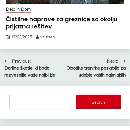
Delo in Dom
Čistilne naprave za greznice so okolju
prijazna rešitev
17/02/2025
vsisiseo
Post
Previous:
Next:
Darilne škatle, ki bodo
Otroške trenirke poskrbijo za
navigation
razveselile vaše najbližje
udobje vaših najmlajših
Search