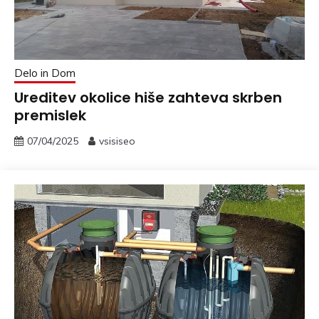
Delo in Dom
Ureditev okolice hiše zahteva skrben
premislek
07/04/2025
vsisiseo