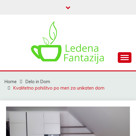
Skip
to
content
My WordPress Blog
LEDENA FANTAZIJA
Home
Delo in Dom
Kvalitetno pohištvo po meri za unikaten dom