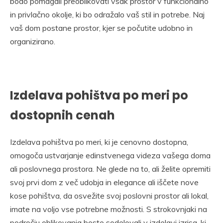
bodo pomagali preoblikovati vsak prostor v funkcionalno
in privlačno okolje, ki bo odražalo vaš stil in potrebe. Naj
vaš dom postane prostor, kjer se počutite udobno in
organizirano.
Izdelava pohištva po meri po
dostopnih cenah
Izdelava pohištva po meri, ki je cenovno dostopna,
omogoča ustvarjanje edinstvenega videza vašega doma
ali poslovnega prostora. Ne glede na to, ali želite opremiti
svoj prvi dom z več udobja in elegance ali iščete nove
kose pohištva, da osvežite svoj poslovni prostor ali lokal,
imate na voljo vse potrebne možnosti. S strokovnjaki na
področju oblikovanja boste sodelovali v izdelavi izrisa, ki